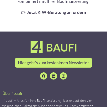
kombiniert mit Ihrer
Baufinanzierung
.
👉
Jetzt KfW-Beratung anfordern
Hier geht´s zum kostenlosen Newsletter
Über 4baufi
„4baufi – Alles für Ihre
Baufinanzierung
“ basiert auf den vier
wesentlichen Faktoren: Kundenorientierung, Fachkompetenz,