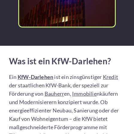
Was ist ein KfW-Darlehen?
Ein
KfW-Darlehen
ist ein zinsgünstiger
Kredit
der staatlichen KfW-Bank, der speziell zur
Förderung von
Bauherr
en,
Immobilie
nkäufern
und Modernisierern konzipiert wurde. Ob
energieeffizienter Neubau, Sanierung oder der
Kauf von Wohneigentum – die KfW bietet
maßgeschneiderte Förderprogramme mit