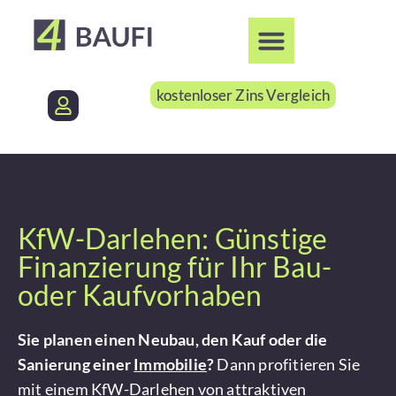
kostenloser Zins Vergleich
KfW-Darlehen: Günstige
Finanzierung für Ihr Bau-
oder Kaufvorhaben
Sie planen einen Neubau, den Kauf oder die
Sanierung einer
Immobilie
?
Dann profitieren Sie
mit einem
KfW-Darlehen
von attraktiven