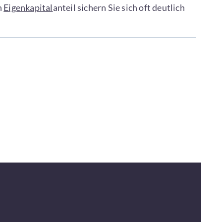
n
Eigenkapital
anteil sichern Sie sich oft deutlich