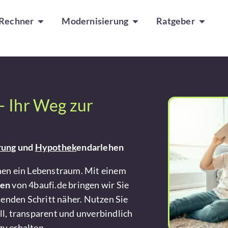
Rechner
Modernisierung
Ratgeber
 Ihr Weg zur
rung
und
Hypothek
endarlehen
chen ein Lebenstraum. Mit einem
hen
von 4baufi.de bringen wir Sie
enden Schritt näher. Nutzen Sie
ll, transparent und unverbindlich
zu erhalten.