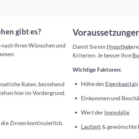
en gibt es?
Voraussetzungen
 Je nach Ihren Wünschen und
Damit Sie ein
Hypothek
end
ommen:
Kriterien. Je besser Ihre
Bo
Wichtige Faktoren:
Höhe des
Eigenkapital
s
onatliche Raten, bestehend
stehen hier im Vordergrund.
Einkommen und Beschäf
Wert der
Immobilie
 die Zinsen kontinuierlich.
Laufzeit
& gewünschte 