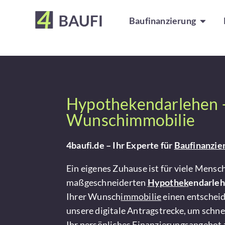
Baufinanzierung
Hypothekendarlehen –
Wunschimmobilie
4baufi.de – Ihr Experte für
Baufinanzie
Ein eigenes Zuhause ist für viele Mens
maßgeschneiderten
Hypothek
endarle
Ihrer Wunsch
immobilie
einen entscheid
unsere digitale Antragstrecke, um schne
Ihr persönliches
Finanzierung
sangebot 