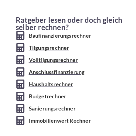
Ratgeber lesen oder doch gleich
In unserem 4baufi
selber rechnen?
Immobilie
n und
Baufinanzierungsrechner
fi
Tilgungsrechner
Volltilgungsrechner
Anschlussfinanzierung
Haushaltsrechner
Budgetrechner
Sanierungsrechner
Immobilienwert Rechner