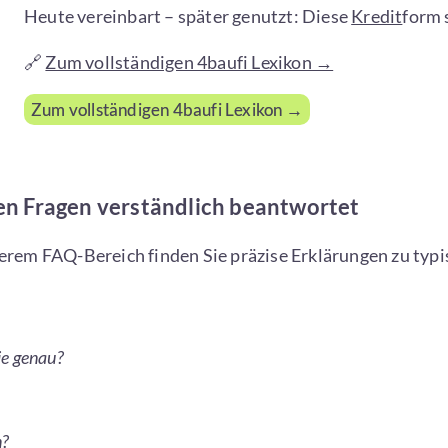
Heute vereinbart – später genutzt: Diese
Kredit
form 
🔗
Zum vollständigen 4baufi Lexikon →
Zum vollständigen 4baufi Lexikon →
ten Fragen verständlich beantwortet
serem FAQ-Bereich finden Sie präzise Erklärungen zu ty
ie genau?
n?