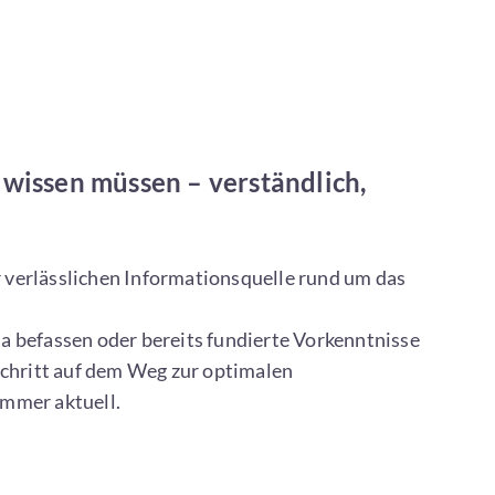
hausdrücke rund um
insbindung – hier
en.
 wissen müssen – verständlich,
r verlässlichen Informationsquelle rund um das
a befassen oder bereits fundierte Vorkenntnisse
 Schritt auf dem Weg zur optimalen
immer aktuell.