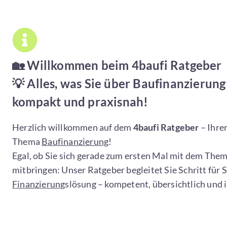
4baufi Lexikon
 Lexikon erklären wir Ihnen alle wichtigen Begriffe und Fac
Baufinanzierung
. Von A wie
Annuitätendarlehen
bis Z wie Z
🏡
Willkommen beim 4baufi Ratgeber
nden Sie verständliche Erklärungen zu allen relevanten Them
💡 Alles, was Sie über Baufinanzierung
Zum 4baufi Lexikon
kompakt und praxisnah!
Herzlich willkommen auf dem
4baufi Ratgeber
– Ihre
Thema
Baufinanzierung
!
Egal, ob Sie sich gerade zum ersten Mal mit dem Them
mitbringen: Unser Ratgeber begleitet Sie Schritt für
Finanzierung
slösung – kompetent, übersichtlich und 