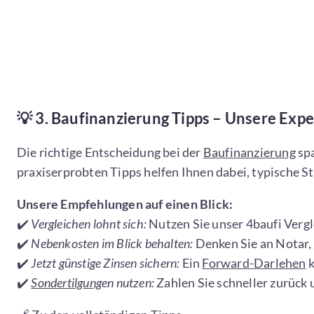
💡
3. Baufinanzierung Tipps – Unsere Exp
Die richtige Entscheidung bei der
Baufinanzierung
spa
praxiserprobten Tipps helfen Ihnen dabei, typische S
Unsere Empfehlungen auf einen Blick:
✔️
Vergleichen lohnt sich:
Nutzen Sie unser 4baufi Verg
✔️
Nebenkosten im Blick behalten:
Denken Sie an Notar,
✔️
Jetzt günstige Zinsen sichern:
Ein
Forward-Darlehen
k
✔️
Sondertilgung
en nutzen:
Zahlen Sie schneller zurück 