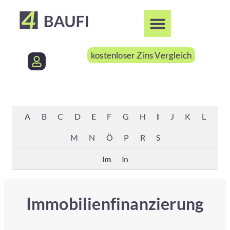
kostenloser Zins Vergleich
A
B
C
D
E
F
G
H
I
J
K
L
M
N
Ö
P
R
S
Im
In
Immobilienfinanzierung