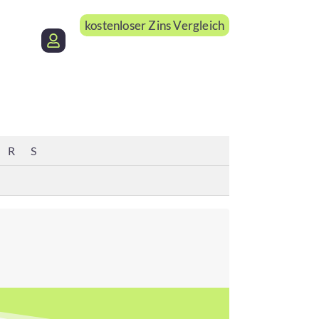
kostenloser Zins Vergleich
R
S