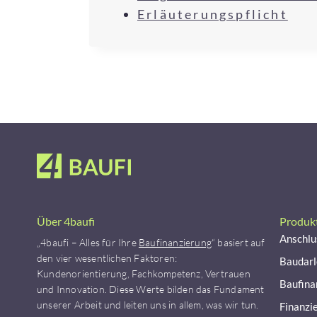
Erläuterungspflicht
Über 4baufi
Produk
Anschlu
„4baufi – Alles für Ihre
Baufinanzierung
“ basiert auf
den vier wesentlichen Faktoren:
Baudar
Kundenorientierung, Fachkompetenz, Vertrauen
Baufina
und Innovation. Diese Werte bilden das Fundament
unserer Arbeit und leiten uns in allem, was wir tun.
Finanzi