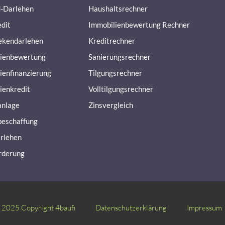
-Darlehen
Haushaltsrechner
dit
Immobilienbewertung Rechner
ekendarlehen
Kreditrechner
ienbewertung
Sanierungsrechner
ienfinanzierung
Tilgungsrechner
ienkredit
Volltilgungsrechner
anlage
Zinsvergleich
beschaffung
rlehen
rderung
2025 Copyright 4baufi
Datenschutzerklärung
Impressum