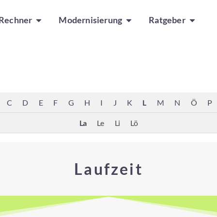
Rechner
Modernisierung
Ratgeber
C
D
E
F
G
H
I
J
K
L
M
N
Ö
P
La
Le
Li
Lö
Laufzeit