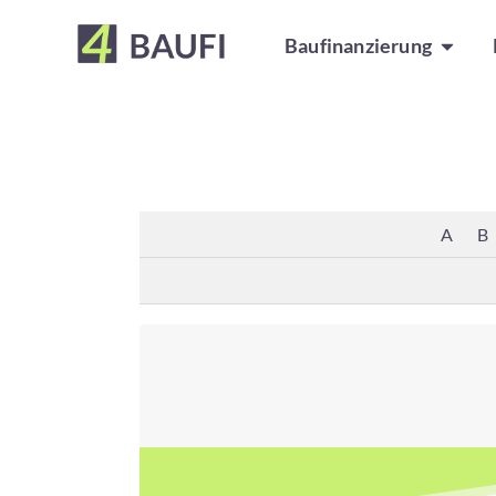
Baufinanzierung
A
B