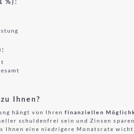
1 %):
astung
):
it
gesamt
 zu Ihnen?
gung hängt von Ihren
finanziellen Möglich
eller schuldenfrei sein und Zinsen sparen
s Ihnen eine niedrigere Monatsrate wichti