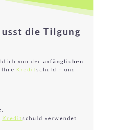
lusst die Tilgung
blich von der
anfänglichen
e Ihre
Kredit
schuld – und
t.
r
Kredit
schuld verwendet