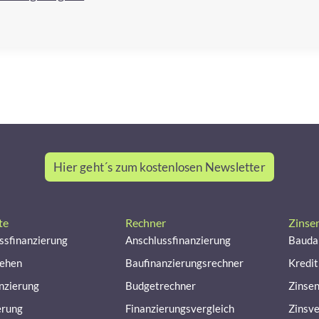
Hier geht´s zum kostenlosen Newsletter
te
Rechner
Zinse
ssfinanzierung
Anschlussfinanzierung
Bauda
lehen
Baufinanzierungsrechner
Kredit
nzierung
Budgetrechner
Zinse
erung
Finanzierungsvergleich
Zinsve