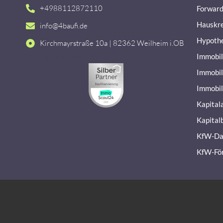
+4988112872110
Forward
Hauskre
info@4baufi.de
Hypoth
Kirchmayrstraße 10a | 82362 Weilheim i.OB
Trustpilot
Immobil
Immobil
Immobil
Kapital
Kapital
KfW-Da
KfW-Fö