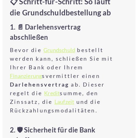
📋 Schritt-für-Schritt: So läuft
die Grundschuldbestellung ab
1. 📄
Darlehensvertrag
abschließen
Bevor die
Grundschuld
bestellt
werden kann, schließen Sie mit
Ihrer Bank oder Ihrem
Finanzierung
svermittler einen
Darlehensvertrag
ab. Dieser
regelt die
Kredit
summe, den
Zinssatz, die
Laufzeit
und die
Rückzahlungsmodalitäten.
2. 🛡️
Sicherheit für die Bank