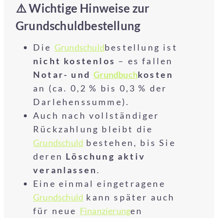
⚠️ Wichtige Hinweise zur
Grundschuldbestellung
Die
Grundschuld
bestellung ist
nicht kostenlos
– es fallen
Notar- und
Grundbuch
kosten
an (ca. 0,2 % bis 0,3 % der
Darlehenssumme).
Auch nach vollständiger
Rückzahlung bleibt die
Grundschuld
bestehen, bis Sie
deren
Löschung aktiv
veranlassen
.
Eine einmal eingetragene
Grundschuld
kann später auch
für neue
Finanzierung
en