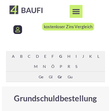
kostenloser Zins Vergleich
A
B
C
D
E
F
G
H
I
J
K
L
M
N
Ö
P
R
S
Ge
Gl
Gr
Gu
Grundschuldbestellung