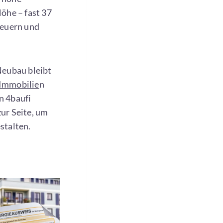
öhe – fast 37
teuern und
Neubau bleibt
Immobilie
n
n 4baufi
ur Seite, um
stalten.