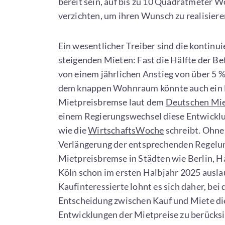
bereit sein, auf bis zu 10 Quadratmeter W
verzichten, um ihren Wunsch zu realisiere
Ein wesentlicher Treiber sind die kontinui
steigenden Mieten: Fast die Hälfte der Be
von einem jährlichen Anstieg von über 5 
dem knappen Wohnraum könnte auch ein 
Mietpreisbremse laut dem
Deutschen Mi
einem Regierungswechsel diese Entwicklu
wie die
WirtschaftsWoche
schreibt. Ohne
Verlängerung der entsprechenden Regelu
Mietpreisbremse in Städten wie Berlin, 
Köln schon im ersten Halbjahr 2025 ausla
Kaufinteressierte lohnt es sich daher, bei 
Entscheidung zwischen Kauf und Miete di
Entwicklungen der Mietpreise zu berücksi