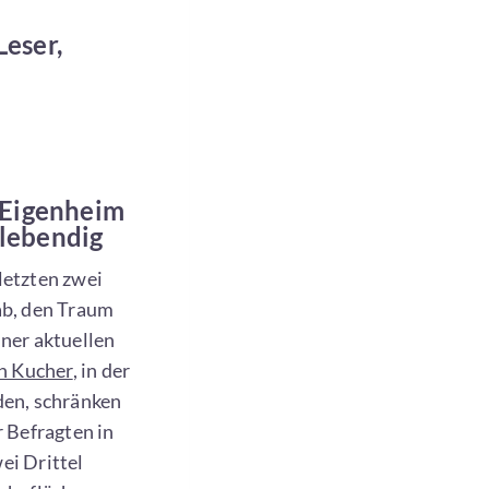
eser,
 Eigenheim
 lebendig
letzten zwei
ab, den Traum
iner aktuellen
n Kucher
, in der
den, schränken
r Befragten in
ei Drittel