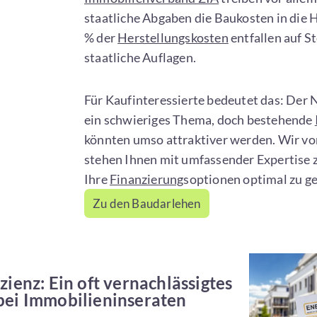
staatliche Abgaben die Baukosten in die H
% der
Herstellungskosten
entfallen auf S
staatliche Auflagen.
Für Kaufinteressierte bedeutet das: Der 
ein schwieriges Thema, doch bestehende
könnten umso attraktiver werden. Wir vo
stehen Ihnen mit umfassender Expertise z
Ihre
Finanzierung
soptionen optimal zu ge
Zu den Baudarlehen
zienz: Ein oft vernachlässigtes
bei Immobilieninseraten