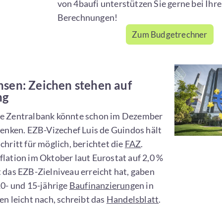
von 4baufi unterstützen Sie gerne bei Ihr
Berechnungen!
Zum Budgetrechner
nsen: Zeichen stehen auf
ng
e Zentralbank könnte schon im Dezember
senken. EZB-Vizechef Luis de Guindos hält
chritt für möglich, berichtet die
FAZ
.
lation im Oktober laut Eurostat auf 2,0 %
 das EZB-Zielniveau erreicht hat, gaben
10- und 15-jährige
Baufinanzierung
en in
en leicht nach, schreibt das
Handelsblatt
.