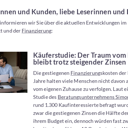
nnen und Kunden, liebe Leserinnen und L
informieren wir Sie über die aktuellen Entwicklungen im
t und der
Finanzierung
:
Käuferstudie: Der Traum vom
bleibt trotz steigender Zinsen
Die gestiegenen
Finanzierung
skosten der 
Jahre halten viele Menschen nicht davon 
vom eigenen Zuhause zu verfolgen. Laut e
Studie des
Beratungsunternehmens Simo
rund 1.300 Kaufinteressierte befragt wur
zwar die gestiegenen Zinsen die Hälfte de
ihrem Budget ein, dennoch würden fast zw