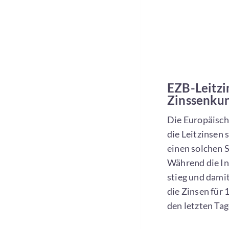
EZB-Leitzi
Zinssenku
Die Europäisch
die Leitzinsen 
einen solchen S
Während die Inf
stieg und damit
die Zinsen für 
den letzten Tag