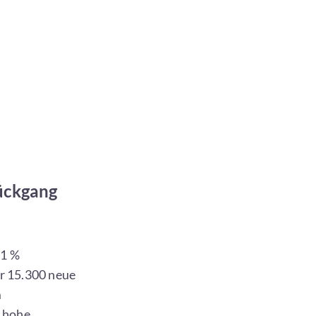
ückgang
,1 %
r 15.300 neue
m
m hohe