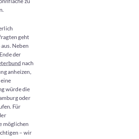
ohnfläche zu
n.
erlich
fragten geht
% aus. Neben
Ende der
eterbund
nach
ng anheizen,
 eine
ng würde die
Hamburg oder
ufen. Für
der
e möglichen
chtigen – wir