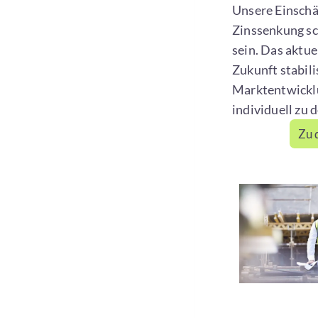
Unsere Einschä
Zinssenkung sc
sein. Das aktue
Zukunft stabili
Marktentwicklu
individuell zu 
Zu 