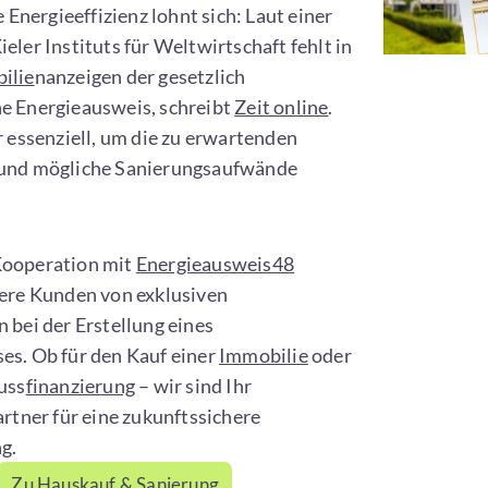
e Energieeffizienz lohnt sich: Laut einer
eler Instituts für Weltwirtschaft fehlt in
ilie
nanzeigen der gesetzlich
e Energieausweis, schreibt
Zeit online
.
r essenziell, um die zu erwartenden
 und mögliche Sanierungsaufwände
Kooperation mit
Energieausweis48
sere Kunden von exklusiven
 bei der Erstellung eines
es. Ob für den Kauf einer
Immobilie
oder
uss
finanzierung
– wir sind Ihr
artner für eine zukunftssichere
ng
.
Zu Hauskauf & Sanierung