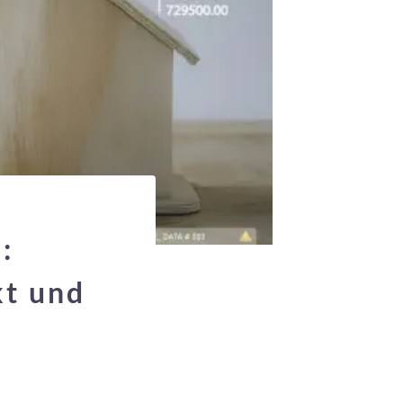
:
kt und