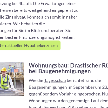
tzung bei 4baufi: Die Erwartungen einer
heinen bereits weitgehend eingepreist zu
lle Zinsniveau könnte sich somit in naher
sieren. Wir behalten die
ngen für Sie im Blick und beraten Sie
den besten
Finanzierung
smöglichkeiten!
den aktuellen Hypothekenzinsen
Wohnungsbau: Drastischer R
bei Baugenehmigungen
Wie die
Tagesschau
berichtet, sind die
Baugenehmigung
en im September um 23
gegenüber dem Vorjahr eingebrochen. Nu
Wohnungen wurden genehmigt. Laut de
Immobilienverband ZIA
treiben vor alle