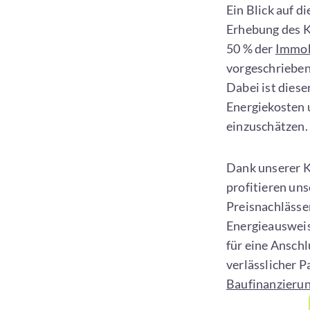
Ein Blick auf di
Erhebung des Ki
50 % der
Immob
vorgeschrieben
Dabei ist diese
Energiekosten
einzuschätzen.
Dank unserer 
profitieren un
Preisnachlässen
Energieausweis
für eine Anschl
verlässlicher P
Baufinanzieru