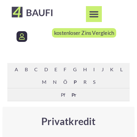
kostenloser Zins Vergleich
A
B
C
D
E
F
G
H
I
J
K
L
M
N
Ö
P
R
S
Pf
Pr
Privatkredit