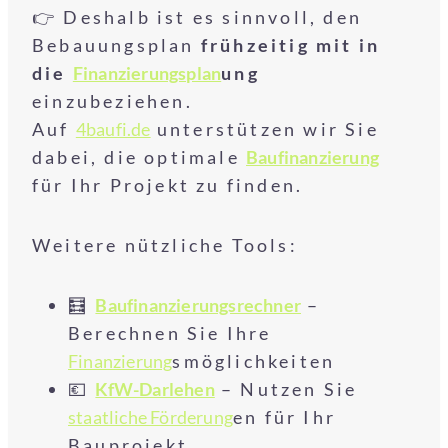
👉 Deshalb ist es sinnvoll, den
Bebauungsplan
frühzeitig mit in
die
Finanzierungsplan
ung
einzubeziehen.
Auf
4baufi.de
unterstützen wir Sie
dabei, die optimale
Baufinanzierung
für Ihr Projekt zu finden.
Weitere nützliche Tools:
🧮
Baufinanzierungsrechner
–
Berechnen Sie Ihre
Finanzierung
smöglichkeiten
💶
KfW-Darlehen
– Nutzen Sie
staatliche Förderung
en für Ihr
Bauprojekt