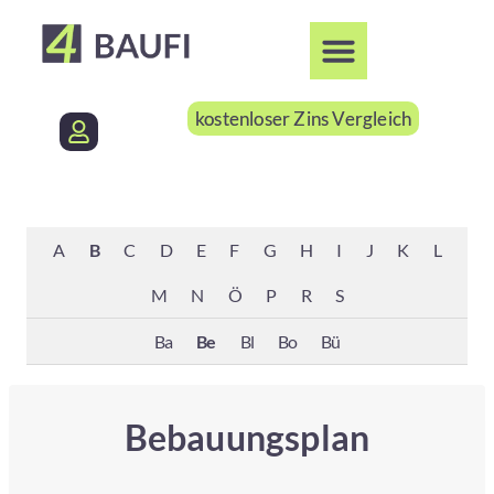
kostenloser Zins Vergleich
A
B
C
D
E
F
G
H
I
J
K
L
M
N
Ö
P
R
S
Ba
Be
Bl
Bo
Bü
Bebauungsplan