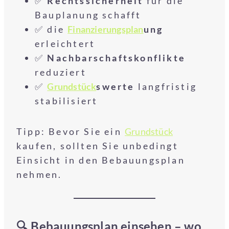
✅
Rechtssicherheit
für die
Bauplanung schafft
✅ die
Finanzierungsplan
ung
erleichtert
✅
Nachbarschaftskonflikte
reduziert
✅
Grundstück
swerte
langfristig
stabilisiert
Tipp: Bevor Sie ein
Grundstück
kaufen, sollten Sie unbedingt
Einsicht in den Bebauungsplan
nehmen.
🔍 Bebauungsplan einsehen – wo