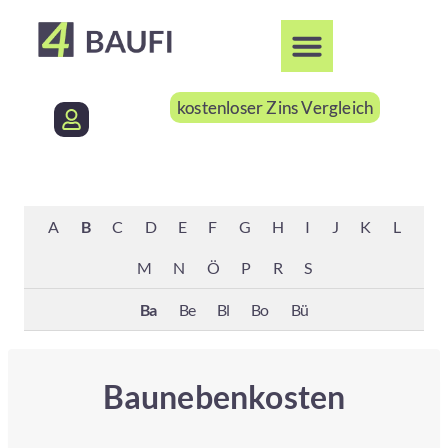
kostenloser Zins Vergleich
A
B
C
D
E
F
G
H
I
J
K
L
M
N
Ö
P
R
S
Ba
Be
Bl
Bo
Bü
Baunebenkosten