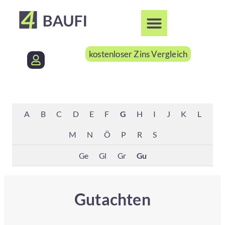
kostenloser Zins Vergleich
A
B
C
D
E
F
G
H
I
J
K
L
M
N
Ö
P
R
S
Ge
Gl
Gr
Gu
Gutachten