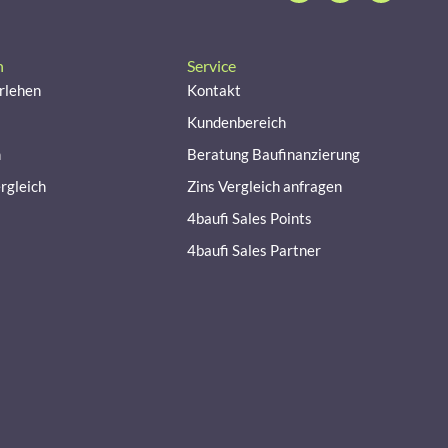
n
Service
rlehen
Kontakt
Kundenbereich
n
Beratung Baufinanzierung
rgleich
Zins Vergleich anfragen
4baufi Sales Points
4baufi Sales Partner