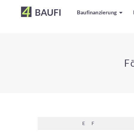
Baufinanzierung
F
E
F