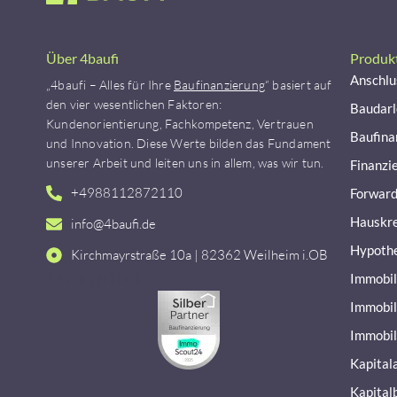
Über 4baufi
Produk
Anschlu
„4baufi – Alles für Ihre
Baufinanzierung
“ basiert auf
den vier wesentlichen Faktoren:
Baudar
Kundenorientierung, Fachkompetenz, Vertrauen
Baufina
und Innovation. Diese Werte bilden das Fundament
unserer Arbeit und leiten uns in allem, was wir tun.
Finanzi
+4988112872110
Forward
Hauskre
info@4baufi.de
Hypoth
Kirchmayrstraße 10a | 82362 Weilheim i.OB
Trustpilot
Immobil
Immobil
Immobil
Kapital
Kapital