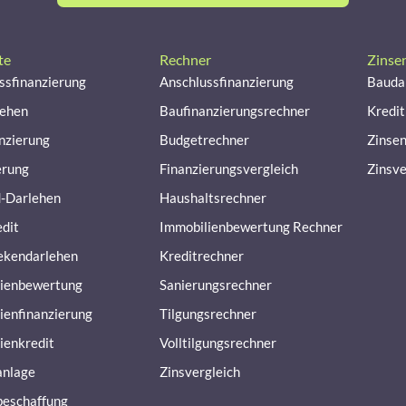
te
Rechner
Zinse
ssfinanzierung
Anschlussfinanzierung
Bauda
lehen
Baufinanzierungsrechner
Kredit
nzierung
Budgetrechner
Zinse
erung
Finanzierungsvergleich
Zinsve
-Darlehen
Haushaltsrechner
dit
Immobilienbewertung Rechner
ekendarlehen
Kreditrechner
ienbewertung
Sanierungsrechner
ienfinanzierung
Tilgungsrechner
ienkredit
Volltilgungsrechner
anlage
Zinsvergleich
beschaffung