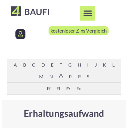
kostenloser Zins Vergleich
A
B
C
D
E
F
G
H
I
J
K
L
M
N
Ö
P
R
S
Ef
Ei
Er
Eu
Erhaltungsaufwand