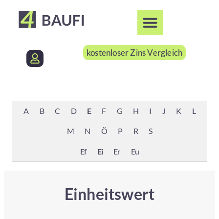
kostenloser Zins Vergleich
A
B
C
D
E
F
G
H
I
J
K
L
M
N
Ö
P
R
S
Ef
Ei
Er
Eu
Einheitswert